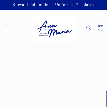
Ir
Nueva tienda online - Uniformes Escolares
directamente
al contenido
Carrito
Ir
directamente
a la
información
del producto