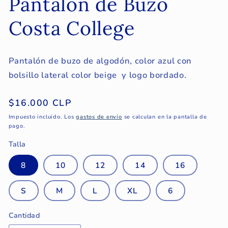
Pantalón de Buzo
Costa College
Pantalón de buzo de algodón, color azul con
bolsillo lateral color beige y logo bordado.
Precio
$16.000 CLP
habitual
Impuesto incluido. Los
gastos de envío
se calculan en la pantalla de
pago.
Talla
8
10
12
14
16
S
M
L
XL
6
Cantidad