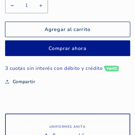
Reducir
Aumentar
cantidad
cantidad
para
para
Pantalón
Pantalón
Agregar al carrito
de
de
Buzo
Buzo
Comprar ahora
Costa
Costa
College
College
3 cuotas sin interés con débito y crédito
Compartir
UNIFORMES ANITA