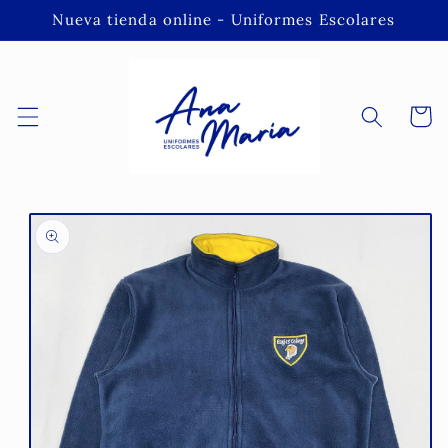
Ir
Nueva tienda online - Uniformes Escolares
directamente
al contenido
Carrito
Ir
directamente
a la
información
del producto