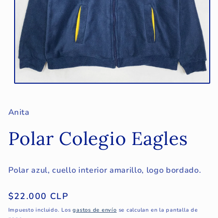
Abrir
elemento
multimedia
1
Anita
en
una
Polar Colegio Eagles
ventana
modal
Polar azul, cuello interior amarillo, logo bordado.
Precio
$22.000 CLP
habitual
Impuesto incluido. Los
gastos de envío
se calculan en la pantalla de